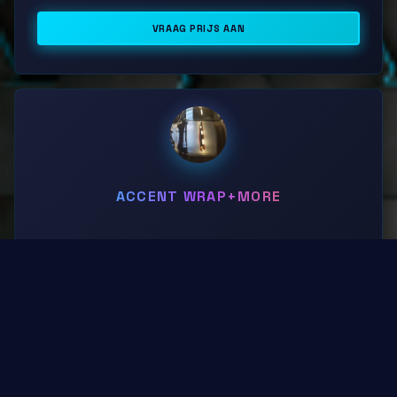
Met een printwrap kunnen we uw gehele wagen 
VRAAG PRIJS AAN
inpakken in een uniek patroon, of een thema uitwerken 
op alle carrosserie panelen.

Een printwrap zorgt voor een zeer individuele look met 
vrijwel eindeloze mogelijkheden. De kans dat iemand 
dezelfde print heeft als u wagen is onbestaande. Dit is 
dan ook de manier om uw wagen  100% te 
personaliseren.

ACCENT WRAP+MORE
Een printwrap biedt dezelfde bescherming als een 
colorchange, het koetswerk van uw wagen blijft dus ook 
hierbij in topconditie.
Soms kan u met kleine elementen een totaal andere look 
realiseren op uw wagen. Hiervoor komt een accent 
wrapping in aanmerking. Een accent wrap kan 
bijvoorbeeld enkel de spiegels in een specifiek kleur zijn, 
of eventueel het dak? 

VRAAG PRIJS AAN
Ok de chroom delete pakketten vallen hieronder, 
waardoor u uw wagen een sportievere look geeft.
