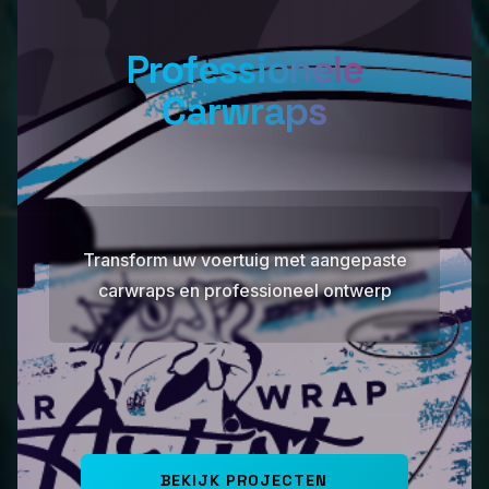
Professionele
Carwraps
Transform uw voertuig met aangepaste
carwraps en professioneel ontwerp
BEKIJK PROJECTEN