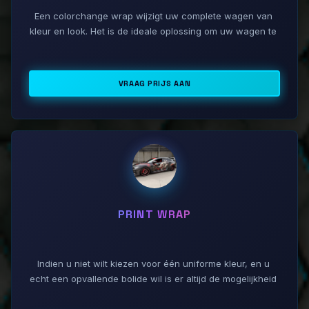
Een colorchange wrap wijzigt uw complete wagen van 
kleur en look. Het is de ideale oplossing om uw wagen te 
personaliseren en te beschermen.​

De kleuren en afwerkingen zijn vrij wel eindeloos. U kan 
VRAAG PRIJS AAN
kiezen voor een matte of glanzende afwerking, maar ook 
colorshift en sterke metalic effecten zijn mogelijk.

U kan u wagen in een gewaagde kleur laten wrappen 
zonder aan herverkoop waarde te verliezen. Tevens blijft 
de lak onder de wrap in topconditie en vormt de 
wrapping zelfs een beschermlaag.

PRINT WRAP
Een colorchange kan ook in combinatie met een accent 
wrap gekozen worden. Een witte wagen met een zwart 
dak, of zwarte raamlijsten zijn allemaal mogelijk.
Indien u niet wilt kiezen voor één uniforme kleur, en u 
echt een opvallende bolide wil is er altijd de mogelijkheid 
om te kiezen voor een printwrap.
